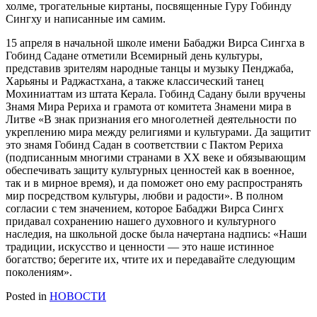
холме, трогательные киртаны, посвященные Гуру Гобинду
Сингху и написанные им самим.
15 апреля в начальной школе имени Бабаджи Вирса Сингха в
Гобинд Садане отметили Всемирный день культуры,
представив зрителям народные танцы и музыку Пенджаба,
Харьяны и Раджастхана, а также классический танец
Мохиниаттам из штата Керала. Гобинд Садану были вручены
Знамя Мира Рериха и грамота от комитета Знамени мира в
Литве «В знак признания его многолетней деятельности по
укреплению мира между религиями и культурами. Да защитит
это знамя Гобинд Садан в соответствии с Пактом Рериха
(подписанным многими странами в XX веке и обязывающим
обеспечивать защиту культурных ценностей как в военное,
так и в мирное время), и да поможет оно ему распространять
мир посредством культуры, любви и радости». В полном
согласии с тем значением, которое Бабаджи Вирса Сингх
придавал сохранению нашего духовного и культурного
наследия, на школьной доске была начертана надпись: «Наши
традиции, искусство и ценности — это наше истинное
богатство; берегите их, чтите их и передавайте следующим
поколениям».
Posted in
НОВОСТИ