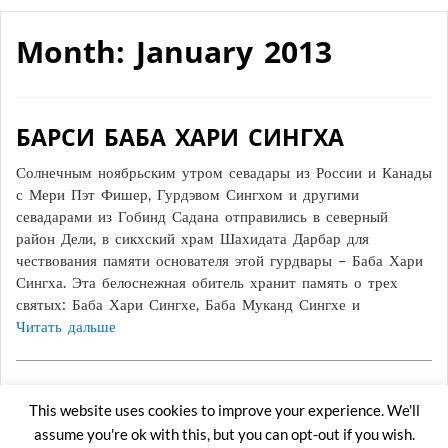
Month: January 2013
БАРСИ БАБА ХАРИ СИНГХА
Солнечным ноябрьским утром севадары из России и Канады
с Мери Пэт Фишер, Гурдэвом Сингхом и другими
севадарами из Гобинд Садана отправились в северный
район Дели, в сикхский храм Шахидата Дарбар для
чествования памяти основателя этой гурдвары – Баба Хари
Сингха. Эта белоснежная обитель хранит память о трех
святых: Баба Хари Сингхе, Баба Муканд Сингхе и
Читать дальше
This website uses cookies to improve your experience. We'll
Копирайт Gobindsadan @ 2016. Все права защищены.
assume you're ok with this, but you can opt-out if you wish.
Email - india@homemail.com,