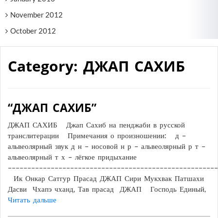
November 2012
October 2012
Category: ДЖАП САХИБ
“ДЖАП САХИБ”
ДЖАП САХИБ Джап Сахиб на пенджаби в русской
транслитерации Примечания о произношении: д –
альвеолярный звук д н – носовой н р – альвеолярный р т –
альвеолярный т х – лёгкое придыхание
––––––––––––––––––––––––––––––––––––––––––––––––––––––
Ик Онкар Сатгур Прасад ДЖАП Сири Мукхвак Патшахи
Дасви Чхапэ чханд, Тав прасад ДЖАП Господь Единый,
Читать дальше