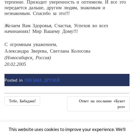
терпение. Приходит уверенность и оптимизм. И все это
передается дальше, другим людям, знакомым и
незнакомым. Спасибо за это!!!
Желаем Вам Здоровья, Счастья, Успехов во всех
начинаниях! Мир Вашему Дому!!!
С огромным уважением,
Александра Зверева, Светлана Колосова
(Новосибирск, Россия)
20.02.2005
Posted in
ПИСЬМА ДРУЗЕЙ
Post
Тебе, Бабаджи!
Ответ на послание «Букет
роз»
navigation
This website uses cookies to improve your experience. We'll
Копирайт Gobindsadan @ 2016. Все права защищены.