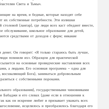
Властелин Света и Тьмы».
ающие на время, и бедные, которые находят себе
т их собственные потребности. Эти излишки
столовой (лангар), где люди всех каст обедают вместе,
е обслуживание, школьное образование для детей,
аются средствами от доходов с ферм; никакие
и денег. Он говорит: «Я только стараюсь быть лучше,
ы люди помнили их». Образцом для практической
ссылается на основные провидческие наставления всех
ками, а людьми. Его основная программа – одна для
, восхваляющий Бога), заниматься добровольным
 сразиться с собственными пороками.
льного образования), государственными чиновниками
ии Бабаджи и его словах (даже если в отношении к
так как он искренне любит и призывает уважать всех
агословение, исцелилось и преобразилось благодаря его