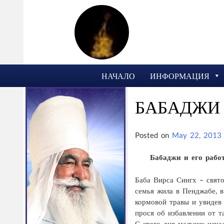
Skip
to
content
НАЧАЛО
ИНФОРМАЦИЯ
БАБАДЖИ 
Posted on
May 22, 2013
Бабаджи и его рабо
Баба Вирса Сингх – свято
семья жила в Пенджабе, в
кормовой травы и увидев 
прося об избавлении от т
С этого дня мальчик нача