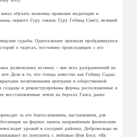
 начал обучать мальчика правилам медитации и
нака, первого Гуру сикхов. Гуру Гобинд Сингх, великий
 людские судьбы. Односельчане признали пробудившуюся
сторий о чудесах, постоянно происходящих с его
ных религиозных истинах – вне всех разграничений на
юге Дели в то, что теперь известно как Гобинд Садан,
 открытыми молитвенными центрами и общественной
ли созданы и реконструированы фермы, расположенные и
е восстановленные земли на берегах Ганга, ранее
иходят за его благословением, наставлением, для
 Работающие на фермах заняты напряжённым физическим
превосходит урожай в соседних районах. Добровольцы не
 призывает их повторять с любовью Имя Бога: «Ик