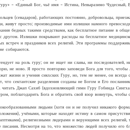
уру» – «Единый Бог, чьё имя – Истина, Невыразимо Чудесный, 
льцев (севадаров), работающих постоянно, добровольцы, приезж
и, живут просто; производимые ими излишки намного превосходя
ания бедных такими средствами, как бесплатное питание в общей 
 с другом. Излишки покрывают расходы на бесплатное медицинско
ых встреч и праздников всех религий. Эти программы поддержив
не собираются.
ендует на роль гуру; он не ищет ни славы, ни последователей, н
оворю, не ново. Я просто повторяю заповеди Бога для того, чтоб
жат жизни и учения сикхских Гуру, но, тем не менее, он всегда 
т, что сектантские разделения созданы не Богом и Его посланни
а, читать Джап Сахиб (вдохновляющий гимн Гуру Гобинда Сингха
утром, поблагодарить Бога и обратить свой взор вовнутрь, чтобы
окообразованными людьми (хотя он и не получил никакого форма
оложения), учёными, которые находят истину в самом присутств
кептиками), религиозными лидерами и верующими всех религий, 
 писания. Несмотря на то, что множество людей получило его бл