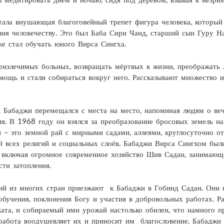
тала внушающая благоговейный трепет фигура человека, который
ния человечеству. Это был Баба Сири Чанд, старший сын Гуру На
же стал обучать юного Вирса Сингха.
неизлечимых больных, возвращать мёртвых к жизни, преображать
мощь и стали собираться вокруг него. Рассказывают множество и
, Бабаджи перемещался с места на место, напоминая людям о веч
я. В 1968 году он взялся за преобразование бросовых земель на 
н – это земной рай с мирными садами, аллеями, круглосуточно
ей всех религий и социальных слоёв. Бабаджи Вирса Сингхом бы
 включая огромное современное хозяйство Шив Садан, занимающе
сти затопления.
ий из многих стран приезжают к Бабаджи в Гобинд Садан. Они пр
 обучения, поклонения Богу и участия в добровольных работах.
ката, и собираемый ими урожай настолько обилен, что намного 
о работа воодушевляет их и приносит им благословение. Бабаджи