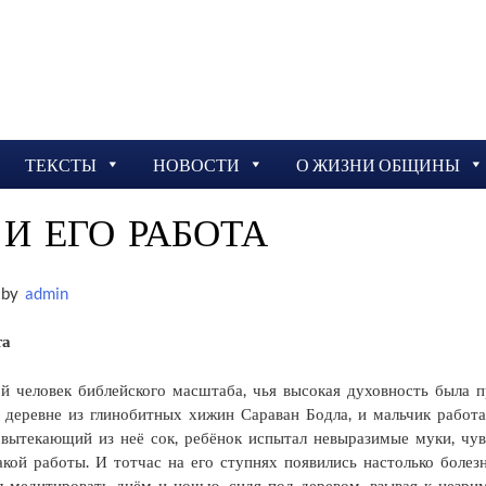
ТЕКСТЫ
НОВОСТИ
О ЖИЗНИ ОБЩИНЫ
И ЕГО РАБОТА
by
admin
та
й человек библейского масштаба, чья высокая духовность была п
 деревне из глинобитных хижин Сараван Бодла, и мальчик работа
вытекающий из неё сок, ребёнок испытал невыразимые муки, чувс
акой работы. И тотчас на его ступнях появились настолько болез
л медитировать днём и ночью, сидя под деревом, взывая к незр