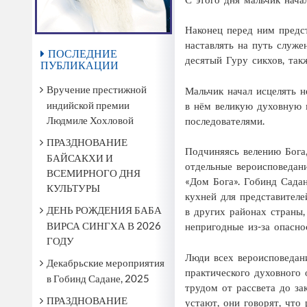
Наконец перед ним предс
наставлять на путь служе
ПОСЛЕДНИЕ
десятый Гуру сикхов, так
ПУБЛИКАЦИИ
Вручение престижной
Мальчик начал исцелять 
индийской премии
в нём великую духовную 
Людмиле Хохловой
последователями.
ПРАЗДНОВАНИЕ
Подчиняясь велению Бога
БАЙСАКХИ И
отдельные вероисповедани
ВСЕМИРНОГО ДНЯ
«Дом Бога». Гобинд Сада
КУЛЬТУРЫ
кухней для представител
ДЕНЬ РОЖДЕНИЯ БАБА
в других районах страны,
ВИРСА СИНГХА В 2026
непригодные из-за опасно
ГОДУ
Люди всех вероисповедан
Декабрьские мероприятия
практического духовного
в Гобинд Садане, 2025
трудом от рассвета до за
ПРАЗДНОВАНИЕ
устают, они говорят, чт