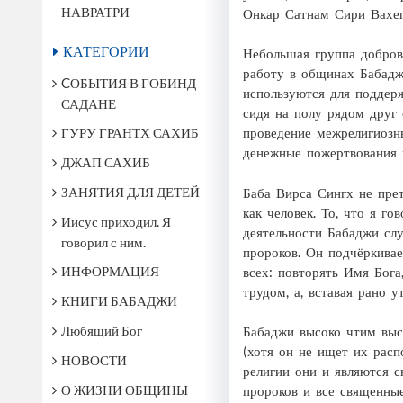
НАВРАТРИ
Онкар Сатнам Сири Вахег
КАТЕГОРИИ
Небольшая группа доброво
работу в общинах Бабадж
CОБЫТИЯ В ГОБИНД
используются для поддерж
САДАНЕ
сидя на полу рядом друг
ГУРУ ГРАНТХ САХИБ
проведение межрелигиозн
денежные пожертвования 
ДЖАП САХИБ
ЗАНЯТИЯ ДЛЯ ДЕТЕЙ
Баба Вирса Сингх не прет
как человек. То, что я г
Иисус приходил. Я
деятельности Бабаджи слу
говорил с ним.
пророков. Он подчёркивае
ИНФОРМАЦИЯ
всех: повторять Имя Бог
трудом, а, вставая рано 
КНИГИ БАБАДЖИ
Любящий Бог
Бабаджи высоко чтим выс
(хотя он не ищет их расп
НОВОСТИ
религии они и являются с
О ЖИЗНИ ОБЩИНЫ
пророков и все священные