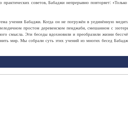
 практических советов, Бабаджи непрерывно повторяет: «Только 
тема учения Бабаджи. Когда он не погружён в уединённую медит
 мелодичном простом деревенском пенджаби, смешанном с эзоте
ного смысла. Эти беседы вдохновили и преобразили жизни бессчё
енить мир. Мы собрали суть этих учений из многих бесед Бабадж